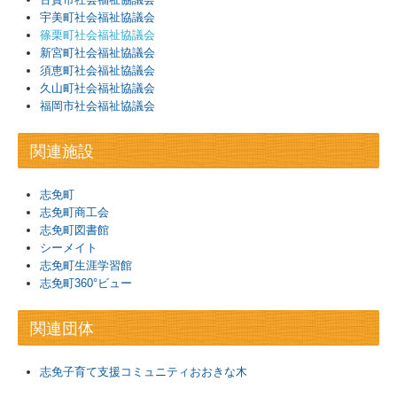
宇美町社会福祉協議会
篠栗町社会福祉協議会
困りごとのある方
新宮町社会福祉協議会
須恵町社会福祉協議会
地域福祉事業
久山町社会福祉協議会
福岡市社会福祉協議会
ボランティア
関連施設
貸出事業
志免町
寄付・募金など
志免町商工会
志免町図書館
その他
シーメイト
志免町生涯学習館
志免町360°ビュー
アクセスマップ
法人情報
関連団体
お問い合わせ
志免子育て支援コミュニティおおきな木