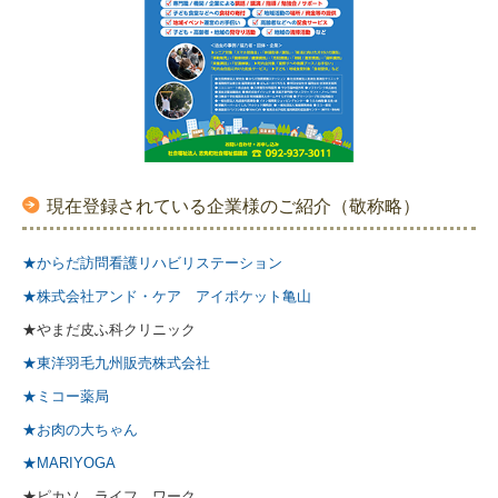
現在登録されている企業様のご紹介（敬称略）
★からだ訪問看護リハビリステーション
★株式会社アンド・ケア アイポケット亀山
★やまだ皮ふ科クリニック
★東洋羽毛九州販売株式会社
★ミコー薬局
★お肉の大ちゃん
★MARIYOGA
★ピカソ ライフ ワーク