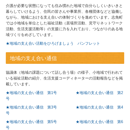
介護が必要な状態になっても住み慣れた地域で自分らしくいきいきと
暮らしていけるよう、住民の皆さんや事業所、各種団体などと協働し
困りごとのある方
ながら、地域における支え合いの体制づくりを進めています。志免町
では小地域を単位とした福祉活動（居場所活動、見守りネットワーク
地域福祉事業
活動、生活支援活動等）の支援に力を入れており、つながりのある地
域づくりをめざしています。
ボランティア
★地域の支え合い活動をひろげましょう パンフレット
貸出事業
地域の支え合い通信
寄付・募金など
協議体（地域の課題について話し合う場）の様子、小地域で行われて
いる福祉活動の紹介、生活支援コーディネーターの活動報告などを掲
その他
載しています。
★地域の支え合い通信 第1号
★地域の支え合い通信 第2
アクセスマップ
号
法人情報
★地域の支え合い通信 第3号
★地域の支え合い通信 第4
号
お問い合わせ
★地域の支え合い通信 第5号
★地域の支え合い通信 第6
号