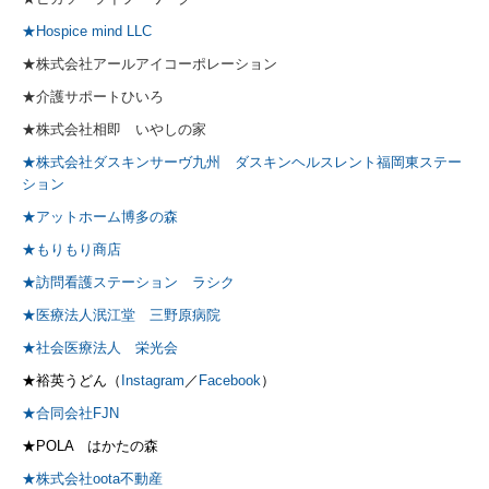
★Hospice mind LLC
★株式会社アールアイコーポレーション
★介護サポートひいろ
★株式会社相即 いやしの家
★株式会社ダスキンサーヴ九州 ダスキンヘルスレント福岡東ステー
ション
★アットホーム博多の森
★もりもり商店
★訪問看護ステーション ラシク
★医療法人泯江堂 三野原病院
★社会医療法人 栄光会
★裕英うどん（
Instagram
／
Facebook
）
★合同会社FJN
★POLA はかたの森
★株式会社oota不動産